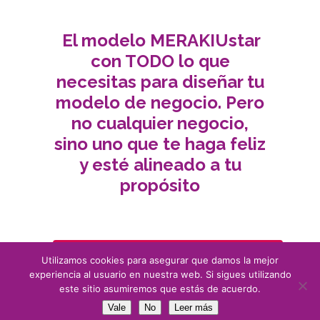
El modelo MERAKIUstar
.
con TODO lo que
necesitas para diseñar tu
modelo de negocio. Pero
no cualquier negocio,
sino uno que te haga feliz
y esté alineado a tu
propósito
¡LO QUIERO POR SOLO $11 USD!
Utilizamos cookies para asegurar que damos la mejor
experiencia al usuario en nuestra web. Si sigues utilizando
este sitio asumiremos que estás de acuerdo.
Vale
No
Leer más