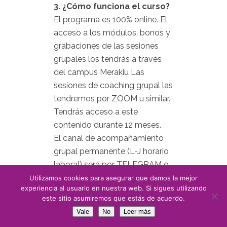
3. ¿Cómo funciona el curso?
El programa es 100% online. El
acceso a los módulos, bonos y
grabaciones de las sesiones
grupales los tendrás a través
del campus Merakiu Las
sesiones de coaching grupal las
tendremos por ZOOM u similar.
Tendrás acceso a este
contenido durante 12 meses.
El canal de acompañamiento
grupal permanente (L-J horario
laboral) será por TELEGRAM o
WHATASAPP.
Utilizamos cookies para asegurar que damos la mejor
experiencia al usuario en nuestra web. Si sigues utilizando
este sitio asumiremos que estás de acuerdo.
3. ¿Cuándo empieza y
Vale
No
Leer más
termina el programa?