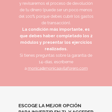
y revisaremos el proceso de devolución
de tu dinero (puede ser un poco menos
del 100% porque debes cubrir los gastos
de transacción).
La condición más importante, es
que debes haber completado los 2
módulos y presentar los ejercicios
realizados.
Si tienes preguntas sobre la garantía de
14-días, escríbeme
a
monica@monicaavilaforero.com
ESCOGE LA MEJOR OPCIÓN
PARA INVERTIR EN TI, Y ACCEDER