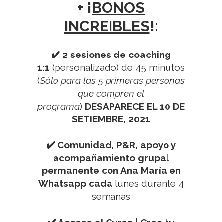
+ ¡
BONOS
INCREIBLES
!:
.
✔️ 2 sesiones de coaching
1:1
(personalizado) de 45 minutos
(
Sólo para las 5 primeras personas
que compren el
programa
)
DESAPARECE EL 10 DE
SETIEMBRE, 2021
.
✔️
Comunidad, P&R, apoyo y
acompañamiento grupal
permanente con Ana María en
Whatsapp cada
lunes durante 4
semanas
.
✔️
Acceso al Curso | Crea tu