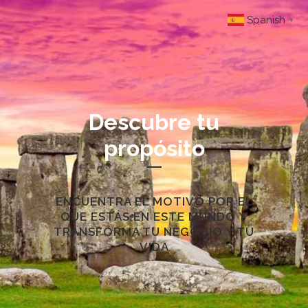
Spanish
▼
Descubre tu
propósito
ENCUENTRA EL MOTIVO POR EL
QUE ESTÁS EN ESTE MUNDO Y
TRANSFORMA TU NEGOCIO Y TU
VIDA