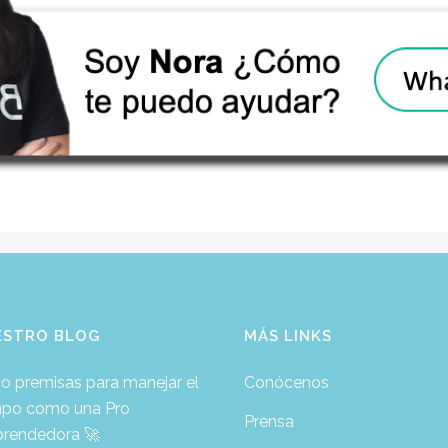
ESTRO BLOG
MÁS LINKS
o premisas para manejar el
Conócenos
mpo como una Pro
Prensa
rendedora 🚀