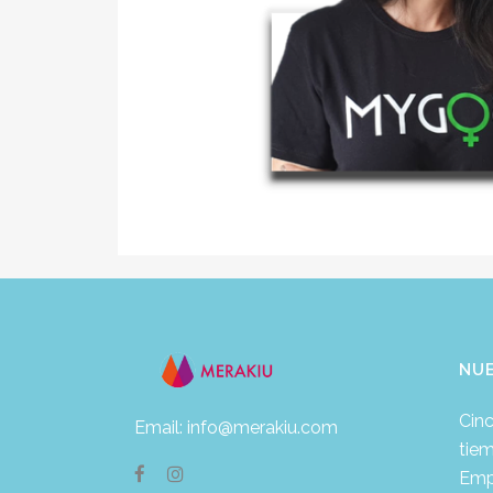
NU
Cinc
Email: info@merakiu.com
tie
Emp