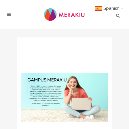
Spanish
▼