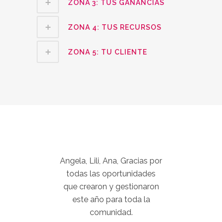
ZONA 3: TUS GANANCIAS
ZONA 4: TUS RECURSOS
ZONA 5: TU CLIENTE
ina
Angela, Lili, Ana, Gracias por
E
,
todas las oportunidades
so
on
que crearon y gestionaron
este año para toda la
D
comunidad.