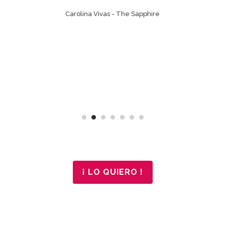
al &
Carolina Vivas
-
The Sapphire
¡ LO QUIERO !