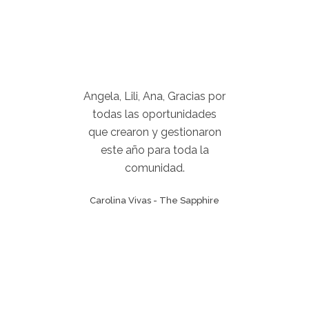
ina
Angela, Lili, Ana, Gracias por
E
,
todas las oportunidades
so
on
que crearon y gestionaron
este año para toda la
D
comunidad.
al &
Carolina Vivas
-
The Sapphire