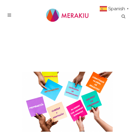
Spanish
▼