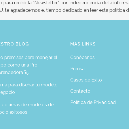
 para recibir la “Newsletter”, con independencia de la infor
te agradecemos el tiempo dedicado en leer esta política d
ESTRO BLOG
MÁS LINKS
o premisas para manejar el
Conócenos
mpo como una Pro
Prensa
rendedora 🚀
Casos de Éxito
ima para diseñar tu modelo
Contacto
negocio
Política de Privacidad
z pócimas de modelos de
ocio exitosos