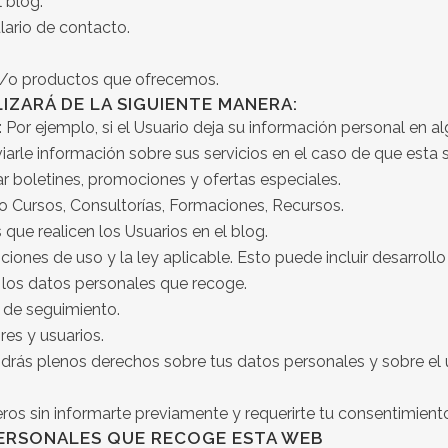
 blog.
lario de contacto.
s y/o productos que ofrecemos.
IZARÁ DE LA SIGUIENTE MANERA:
Por ejemplo, si el Usuario deja su información personal en a
rle información sobre sus servicios en el caso de que esta s
iar boletines, promociones y ofertas especiales.
mo Cursos, Consultorías, Formaciones, Recursos.
que realicen los Usuarios en el blog.
ciones de uso y la ley aplicable. Esto puede incluir desarrol
e los datos personales que recoge.
s de seguimiento.
es y usuarios.
drás plenos derechos sobre tus datos personales y sobre el u
os sin informarte previamente y requerirte tu consentimient
PERSONALES QUE RECOGE ESTA WEB