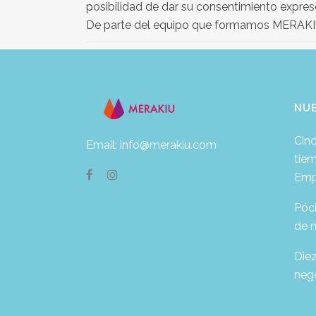
posibilidad de dar su consentimiento expreso
De parte del equipo que formamos MERAKIU, 
NU
Cinc
Email: info@merakiu.com
tie
Emp
Póc
de 
Die
neg