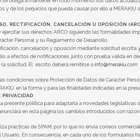
io se obliga a mantener en todo momento sus datos actualiza
dos y de los perjuicios que pueda causar por ello a MERAKIU o
SO, RECTIFICACIÓN, CANCELACIÓN U OPOSICIÓN (AR
 y ejercitar sus derechos ARCO siguiendo las formalidades im
rácter Personal y su Reglamento de Desarrollo.
ificación, cancelación y oposición mediante solicitud escrita
lio a efectos de notificaciones, junto con prueba válida en d
la solicitud. El escrito deberá remitirse a
info@merakiu.com
las condiciones sobre Protección de Datos de Carácter Perso
IU, en la forma y para las finalidades indicadas en la prese
E PRIVACIDAD
 presente política para adaptarla a novedades legislativas o 
 anunciará en esta página los cambios introducidos con razon
za prácticas de SPAM, por lo que no envía correos comercial
 Usuario. En consecuencia, en cada uno de los formularios ha