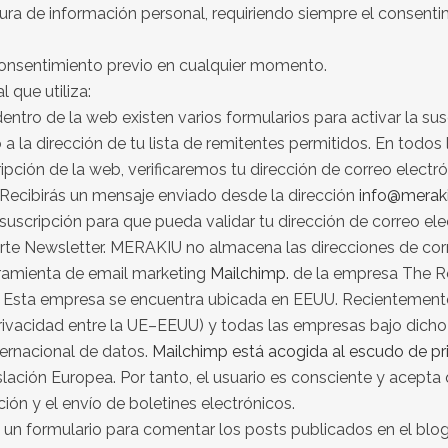
ura de información personal, requiriendo siempre el consentim
consentimiento previo en cualquier momento.
 que utiliza:
tro de la web existen varios formularios para activar la suscri
 a la dirección de tu lista de remitentes permitidos. En todo
ipción de la web, verificaremos tu dirección de correo electró
 Recibirás un mensaje enviado desde la dirección
info@merak
 suscripción para que pueda validar tu dirección de correo ele
iarte Newsletter. MERAKIU no almacena las direcciones de cor
rramienta de email marketing
Mailchimp.
de la empresa The R
ny. Esta empresa se encuentra ubicada en EEUU. Recientement
rivacidad entre la UE–EEUU) y todas las empresas bajo dich
ternacional de datos.
Mailchimp está acogida al escudo de pr
lación Europea. Por tanto, el usuario es consciente y acepta
ón y el envío de boletines electrónicos.
 un formulario para comentar los posts publicados en el blo