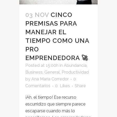
03 NOV
CINCO
PREMISAS PARA
MANEJAR EL
TIEMPO COMO UNA
PRO
EMPRENDEDORA 🚀
Posted at 15:00h
in
Abundancia
,
Business
,
General
,
Productividad
by
Ana María Corredor
0
Comentarios
0
Likes
Share
¡Ah, el tiempo! Ese recurso
escurridizo que siempre parece
escaparse cuando más lo