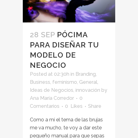
28 SEP
PÓCIMA
PARA DISEÑAR TU
MODELO DE
NEGOCIO
Posted at 02:30h
in
Branding
,
Business
,
feminismo
,
General
,
Ideas de Negocios
,
innovación
by
Ana María Corredor
0
Comentarios
0
Likes
Share
Como a mí el tema de las brujas
me va mucho, te voy a dar este
pequeño manual para que sepas