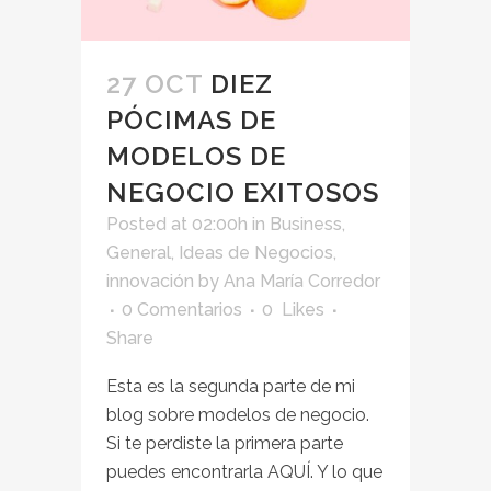
27 OCT
DIEZ
PÓCIMAS DE
MODELOS DE
NEGOCIO EXITOSOS
Posted at 02:00h
in
Business
,
General
,
Ideas de Negocios
,
innovación
by
Ana María Corredor
0 Comentarios
0
Likes
Share
Esta es la segunda parte de mi
blog sobre modelos de negocio.
Si te perdiste la primera parte
puedes encontrarla AQUÍ. Y lo que