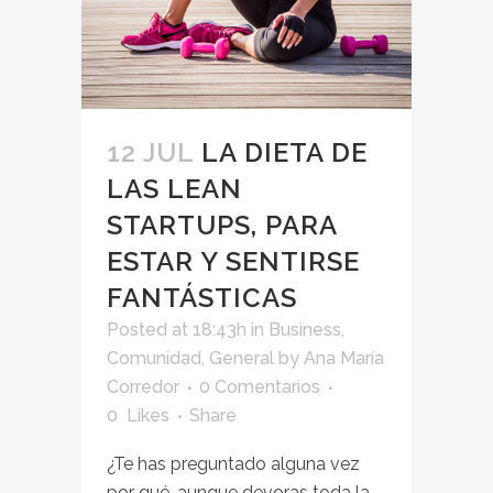
12 JUL
LA DIETA DE
LAS LEAN
STARTUPS, PARA
ESTAR Y SENTIRSE
FANTÁSTICAS
Posted at 18:43h
in
Business
,
Comunidad
,
General
by
Ana María
Corredor
0 Comentarios
0
Likes
Share
¿Te has preguntado alguna vez
por qué, aunque devoras toda la