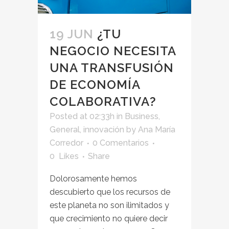
19 JUN
¿TU
NEGOCIO NECESITA
UNA TRANSFUSIÓN
DE ECONOMÍA
COLABORATIVA?
Posted at 02:33h
in
Business
,
General
,
innovación
by
Ana María
Corredor
0 Comentarios
0
Likes
Share
Dolorosamente hemos
descubierto que los recursos de
este planeta no son ilimitados y
que crecimiento no quiere decir