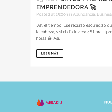
EMPRENDEDORA 🚀
Posted at 15:00h
in
Abundancia
,
Busines
¡Ah, el tiempo! Ese recurso escurridiz
la cabeza, y si el día tuviera 48 horas, 
horas 😅. Así...
LEER MÁS
NU