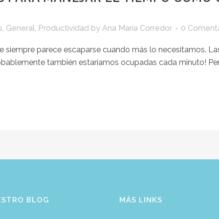
s
,
General
,
Productividad
by
Ana María Corredor
0 Comenta
o que siempre parece escaparse cuando más lo necesitamos. 
¡probablemente también estaríamos ocupadas cada minuto! Pero,
ESTRO BLOG
MÁS LINKS