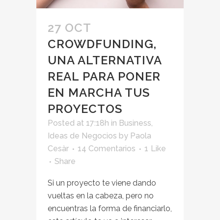
27 OCT
CROWDFUNDING,
UNA ALTERNATIVA
REAL PARA PONER
EN MARCHA TUS
PROYECTOS
Posted at 17:18h
in
Business
,
Ideas de Negocios
by
Paola
Cesàr
14 Comentarios
1
Like
Share
Si un proyecto te viene dando
vueltas en la cabeza, pero no
encuentras la forma de financiarlo,