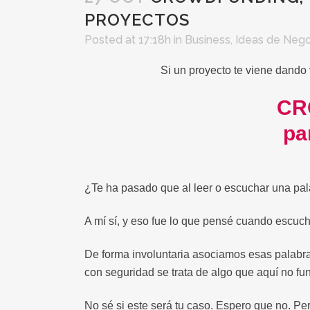
PROYECTOS
Posted at 17:18h
in
Business
,
Ideas de Nego
Si un proyecto te viene dando
CRO
pa
.
¿Te ha pasado que al leer o escuchar una pal
A mí sí, y eso fue lo que pensé cuando escuc
De forma involuntaria asociamos esas palabras
con seguridad se trata de algo que aquí no fun
No sé si este será tu caso. Espero que no. Per