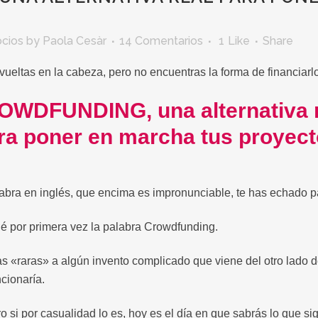
cios
by
Paola Cesàr
14 Comentarios
1
Like
Share
 vueltas en la cabeza, pero no encuentras
la forma de financiarlo
WDFUNDING, una alternativa r
ra poner en marcha tus proyec
abra en inglés, que encima es impronunciable, te has echado p
hé por primera vez la palabra Crowdfunding.
 «raras» a algún invento complicado que viene del otro lado de
cionaría.
o si por casualidad lo es, hoy es el día en que sabrás lo que s