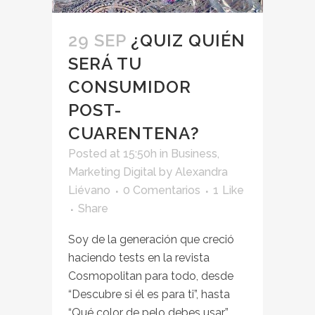
29 SEP
¿QUIZ QUIÉN
SERÁ TU
CONSUMIDOR
POST-
CUARENTENA?
Posted at 15:50h
in
Business
,
Marketing Digital
by
Alexandra
Liévano
0 Comentarios
1
Like
Share
Soy de la generación que creció
haciendo tests en la revista
Cosmopolitan para todo, desde
“Descubre si él es para ti”, hasta
“Qué color de pelo debes usar”.