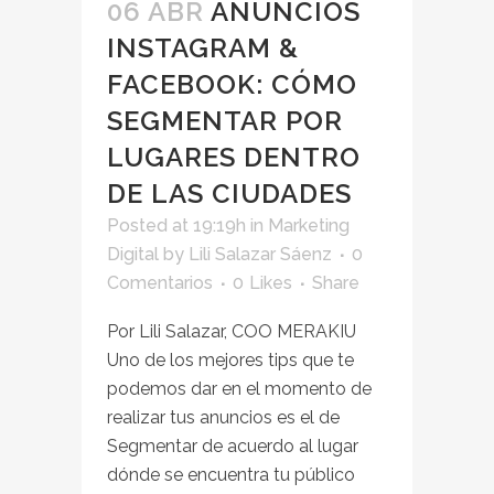
06 ABR
ANUNCIOS
INSTAGRAM &
FACEBOOK: CÓMO
SEGMENTAR POR
LUGARES DENTRO
DE LAS CIUDADES
Posted at 19:19h
in
Marketing
Digital
by
Lili Salazar Sáenz
0
Comentarios
0
Likes
Share
Por Lili Salazar, COO MERAKIU
Uno de los mejores tips que te
podemos dar en el momento de
realizar tus anuncios es el de
Segmentar de acuerdo al lugar
dónde se encuentra tu público