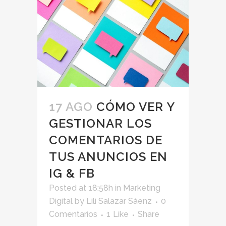
17 AGO
CÓMO VER Y
GESTIONAR LOS
COMENTARIOS DE
TUS ANUNCIOS EN
IG & FB
Posted at 18:58h
in
Marketing
Digital
by
Lili Salazar Sáenz
0
Comentarios
1
Like
Share