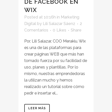
DE FACEBOOK EN
WIX
Posted at 10:16h
in
Marketing
Digital
by
Lili Salazar Sáenz
2
Comentarios
0
Likes
Share
Por, Lili Salazar, COO Merakiu. Wix
es una de las plataformas para
crear páginas WEB que más han
tomado fuerza por su facilidad de
uso, planes y plantillas. Por lo
mismo, nuestras emprendedoras
la utilizan mucho y hemos
realizado un tutorial sobre cómo
pedir e insertar el...
LEER MÁS