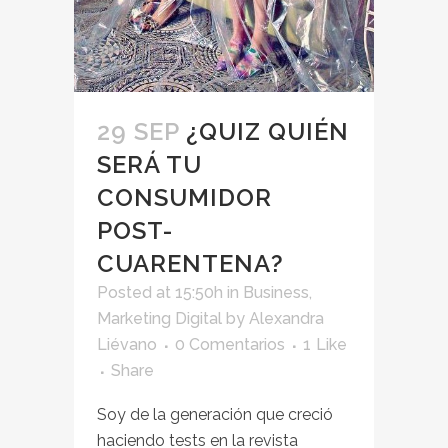
29 SEP
¿QUIZ QUIÉN
SERÁ TU
CONSUMIDOR
POST-
CUARENTENA?
Posted at 15:50h
in
Business
,
Marketing Digital
by
Alexandra
Liévano
0 Comentarios
1
Like
Share
Soy de la generación que creció
haciendo tests en la revista