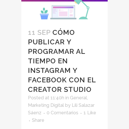
11 SEP
CÓMO
PUBLICAR Y
PROGRAMAR AL
TIEMPO EN
INSTAGRAM Y
FACEBOOK CON EL
CREATOR STUDIO
Posted at 11:40h
in
General
,
Marketing Digital
by
Lili Salazar
Sáenz
0 Comentarios
1
Like
Share