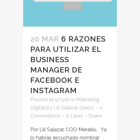
20 MAR
6 RAZONES
PARA UTILIZAR EL
BUSINESS
MANAGER DE
FACEBOOK E
INSTAGRAM
Posted at 17:40h
in
Marketing
Digital
by
Lili Salazar Sáenz
0
Comentarios
0
Likes
Share
Por Lili Salazar, COO Merakiu. Ya
lo habrás escuchado nombrar