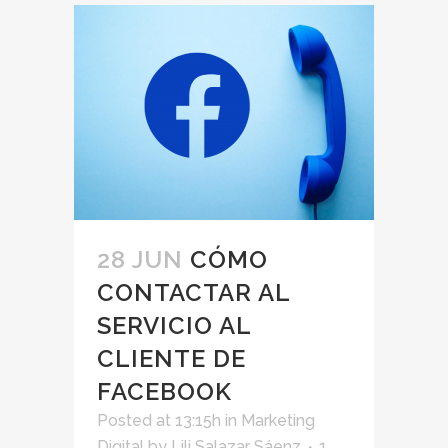
28 JUN
CÓMO
CONTACTAR AL
SERVICIO AL
CLIENTE DE
FACEBOOK
Posted at 13:15h
in
Marketing
Digital
by
Lili Salazar Sáenz
1