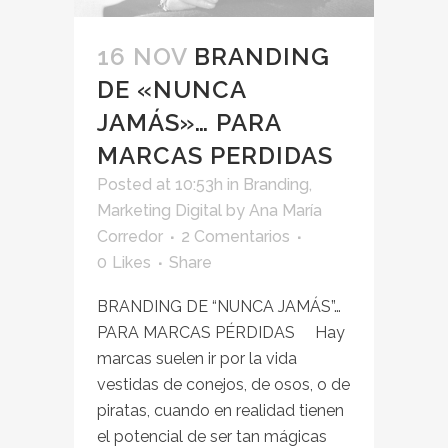
16 NOV
BRANDING
DE «NUNCA
JAMÁS»… PARA
MARCAS PERDIDAS
Posted at 10:53h
in
Branding
,
Marketing Digital
by
Ana María
Corredor
2 Comentarios
0
Likes
Share
BRANDING DE “NUNCA JAMÁS”…
PARA MARCAS PÉRDIDAS Hay
marcas suelen ir por la vida
vestidas de conejos, de osos, o de
piratas, cuando en realidad tienen
el potencial de ser tan mágicas