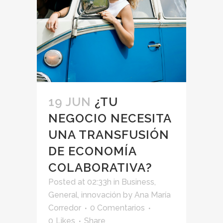
19 JUN
¿TU
NEGOCIO NECESITA
UNA TRANSFUSIÓN
DE ECONOMÍA
COLABORATIVA?
Posted at 02:33h
in
Business
,
General
,
innovación
by
Ana María
Corredor
0 Comentarios
0
Likes
Share