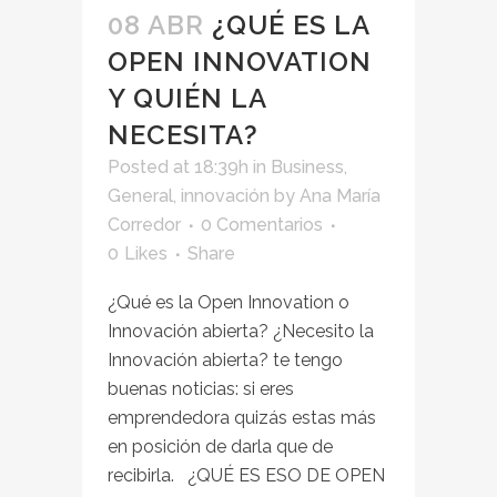
08 ABR
¿QUÉ ES LA
OPEN INNOVATION
Y QUIÉN LA
NECESITA?
Posted at 18:39h
in
Business
,
General
,
innovación
by
Ana María
Corredor
0 Comentarios
0
Likes
Share
¿Qué es la Open Innovation o
Innovación abierta? ¿Necesito la
Innovación abierta? te tengo
buenas noticias: si eres
emprendedora quizás estas más
en posición de darla que de
recibirla. ¿QUÉ ES ESO DE OPEN