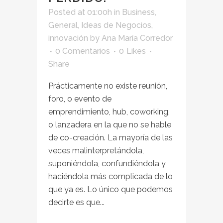
Posted at 01:00h
in
Business
,
General
,
Ideas de Negocios
,
innovación
by
Ana María Corredor
0 Comentarios
0
Likes
Share
Prácticamente no existe reunión,
foro, o evento de
emprendimiento, hub, coworking,
o lanzadera en la que no se hable
de co-creación. La mayoría de las
veces malinterpretándola,
suponiéndola, confundiéndola y
haciéndola más complicada de lo
que ya es. Lo único que podemos
decirte es que...