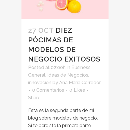
27 OCT
DIEZ
PÓCIMAS DE
MODELOS DE
NEGOCIO EXITOSOS
Posted at 02:00h
in
Business
,
General
,
Ideas de Negocios
,
innovación
by
Ana María Corredor
0 Comentarios
0
Likes
Share
Esta es la segunda parte de mi
blog sobre modelos de negocio.
Si te perdiste la primera parte