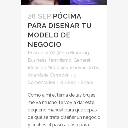
28 SEP
PÓCIMA
PARA DISEÑAR TU
MODELO DE
NEGOCIO
Posted at 02:30h
in
Branding
,
Business
,
feminismo
,
General
,
Ideas de Negocios
,
innovación
by
Ana María Corredor
0
Comentarios
0
Likes
Share
Como a mí el tema de las brujas
me va mucho, te voy a dar este
pequeño manual para que sepas
de qué se trata diseñar un negocio
y cuál es el paso a paso para