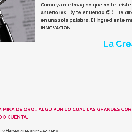
Como ya me imaginó que no te leíste 
anteriores… (y te entiendo 😉 )… Te d
en una sola palabra. El ingrediente m
INNOVACION:
La Cre
A MINA DE ORO… ALGO POR LO CUAL LAS GRANDES CO
ADO CUENTA.
, y tienes que aprovecharla…