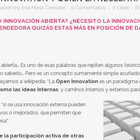
ación
by
Ana María Corredor
0 Comentarios
0
Likes
S
O INNOVACIÓN ABIERTA? ¿NECESITO LA INNOVAC
RENDEDORA QUIZÁS ESTAS MÁS EN POSICIÓN DE D
 abierta… Es uno de esas palabras que repiten algunos teóri
no saberlo… Pero es un concepto sumamente simple acuñado p
yamos a wikipedia: “La
Open Innovation
es un paradigma
como las ideas internas
, y caminos internos y externos para
 “si se usa innovación externa pueden
uevos o mejorados, que permiten que
sa”.
 la participación activa de otras