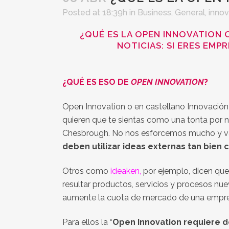
Posted at 18:39h
in
Business
,
General
,
innov
¿QUÉ ES LA OPEN INNOVATION 
NOTICIAS: SI ERES EMP
¿QUÉ ES ESO DE
OPEN INNOVATION
?
Open Innovation o en castellano Innovación
quieren que te sientas como una tonta por 
Chesbrough. No nos esforcemos mucho y va
deben utilizar ideas externas tan bien 
Otros como
ideaken
,
por ejemplo, dicen que
resultar productos, servicios y procesos n
aumente la cuota de mercado de una empre
Para ellos la “
Open Innovation requiere de