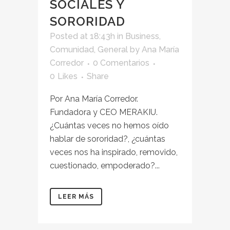
SOCIALES Y
SORORIDAD
Posted at 18:43h
in
Business
,
Comunidad
,
General
by
Ana María
Corredor
0 Comentarios
0
Likes
Share
Por Ana María Corredor.
Fundadora y CEO MERAKIU.
¿Cuántas veces no hemos oído
hablar de sororidad?, ¿cuántas
veces nos ha inspirado, removido,
cuestionado, empoderado?...
LEER MÁS