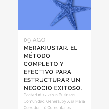
09 AGO
MERAKIUSTAR. EL
MÉTODO
COMPLETO Y
EFECTIVO PARA
ESTRUCTURAR UN
NEGOCIO EXITOSO.
Posted at 17:21h
in
Business
,
Comunidad
,
General
by
Ana María
Corredor
0 Comentarios