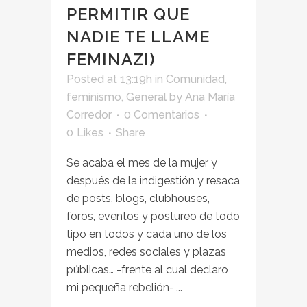
PERMITIR QUE
NADIE TE LLAME
FEMINAZI)
Posted at 13:19h
in
Comunidad
,
feminismo
,
General
by
Ana María
Corredor
0 Comentarios
0
Likes
Share
Se acaba el mes de la mujer y
después de la indigestión y resaca
de posts, blogs, clubhouses,
foros, eventos y postureo de todo
tipo en todos y cada uno de los
medios, redes sociales y plazas
públicas… -frente al cual declaro
mi pequeña rebelión-,...