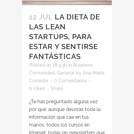
12 JUL
LA DIETA DE
LAS LEAN
STARTUPS, PARA
ESTAR Y SENTIRSE
FANTÁSTICAS
Posted at 18:43h
in
Business
,
Comunidad
,
General
by
Ana María
Corredor
0 Comentarios
0
Likes
Share
¿Te has preguntado alguna vez
por qué, aunque devoras toda la
información que cae en tus
manos, todos los cursos en
internet, todas las newsletters que