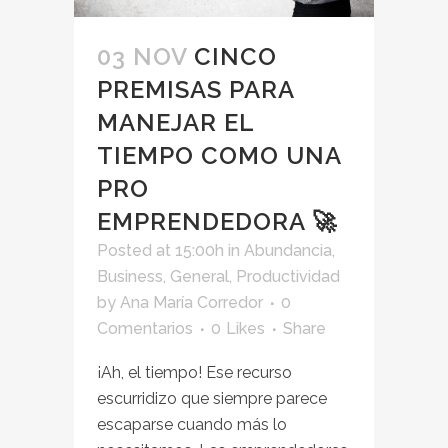
03 NOV
CINCO
PREMISAS PARA
MANEJAR EL
TIEMPO COMO UNA
PRO
EMPRENDEDORA 🚀
Posted at 15:00h
in
Abundancia
,
Business
,
General
,
Productividad
by
Ana María Corredor
0
Comentarios
0
Likes
Share
¡Ah, el tiempo! Ese recurso
escurridizo que siempre parece
escaparse cuando más lo