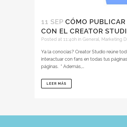
11 SEP
CÓMO PUBLICAR 
CON EL CREATOR STUD
Posted at 11:40h
in
General
,
Marketing Di
Ya la conocías? Creator Studio reúne tod
interactuar con fans en todas tus páginas de
páginas. ⁣⁣⁣⁣⁣⁣ * Además,...
LEER MÁS