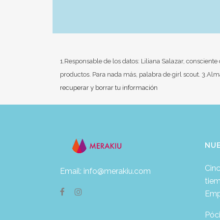
1.Responsable de los datos: Liliana Salazar, consciente
productos. Para nada más, palabra de girl scout. 3.A
recuperar y borrar tu información
NU
Cinc
Email: info@merakiu.com
tie
Emp
Póc