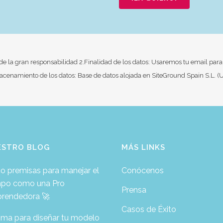
 de la gran responsabilidad 2.Finalidad de los datos: Usaremos tu email para 
lmacenamiento de los datos: Base de datos alojada en SiteGround Spain S.L
ESTRO BLOG
MÁS LINKS
o premisas para manejar el
Conócenos
mpo como una Pro
Prensa
rendedora 🚀
Casos de Éxito
ima para diseñar tu modelo