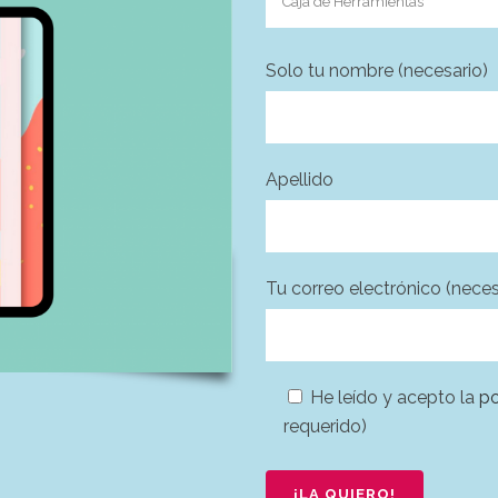
Solo tu nombre (necesario)
Apellido
Tu correo electrónico (neces
He leído y acepto la
po
requerido)
Por favor, deja este campo v
Por favor, deja este campo v