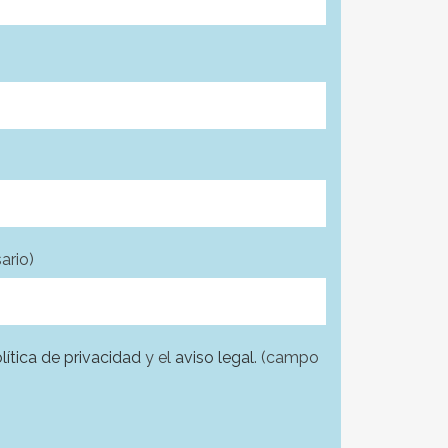
ario)
lítica de privacidad
y el
aviso legal
. (campo
acío.
acío.