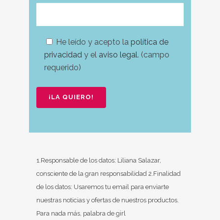
He leído y acepto la
política de
privacidad
y el
aviso legal
. (campo
requerido)
Por favor, deja este campo vacío.
Por favor, deja este campo vacío.
1.Responsable de los datos: Liliana Salazar,
consciente de la gran responsabilidad 2.Finalidad
de los datos: Usaremos tu email para enviarte
nuestras noticias y ofertas de nuestros productos.
Para nada más, palabra de girl