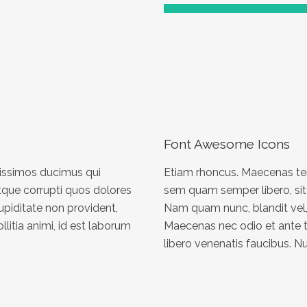
Font Awesome Icons
nissimos ducimus qui
Etiam rhoncus. Maecenas te
tque corrupti quos dolores
sem quam semper libero, si
upiditate non provident,
Nam quam nunc, blandit vel, l
llitia animi, id est laborum
Maecenas nec odio et ante t
libero venenatis faucibus. Nu