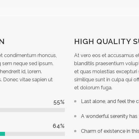
ON
HIGH QUALITY 
get condimentum rhoncus,
At vero eos et accusamus et
ng sem neque sed ipsum.
blanditiis praesentium volup
hendrerit id, lorem.
et quas molestias excepturi 
. Donec vitae sapien ut
similique sunt in culpa qui of
et dolorum fuga.
Last alone, and feel the c
55
%
A wonderful serenity has
64
%
Charm of existence in thi