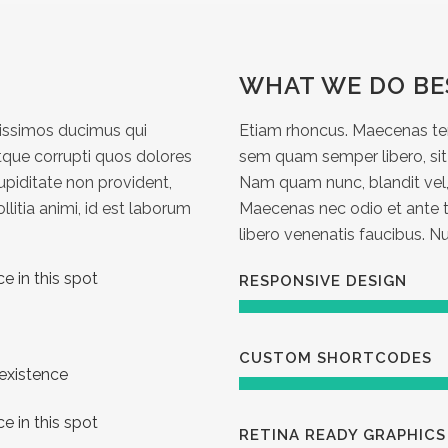
WHAT WE DO BE
nissimos ducimus qui
Etiam rhoncus. Maecenas te
tque corrupti quos dolores
sem quam semper libero, si
upiditate non provident,
Nam quam nunc, blandit vel, l
llitia animi, id est laborum
Maecenas nec odio et ante t
libero venenatis faucibus. Nu
e in this spot
RESPONSIVE DESIGN
CUSTOM SHORTCODES
 existence
e in this spot
RETINA READY GRAPHICS