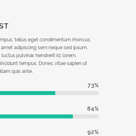
ST
mpus, tellus eget condimentum rhoncus,
t amet adipiscing sem neque sed ipsum.
uctus pulvinar, hendrerit id, lorem.
incidunt tempus. Donec vitae sapien ut
llam quis ante.
73
%
84
%
92
%