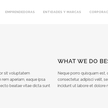
EMPRENDEDORAS
ENTIDADES Y MARCAS
CORPORAC
WHAT WE DO BE
ror sit voluptatem
Neque porro quisquam est, q
 rem aperiam, eaque ipsa
consectetur, adipisci velit
itecto beatae vitae dicta sunt
incidunt ut labore et dolo