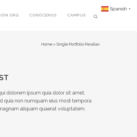
Spanish
▼
IÓN ORG
CONÓCENOS
CAMPUS
Home
>
Single Portfolio Parallax
ST
ui dolorem ipsum quia dolor sit amet,
, sed quia non numquam eius modi tempora
re magnam aliquam quaerat voluptatem.