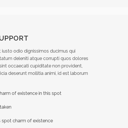
SUPPORT
 iusto odio dignissimos ducimus qui
tatum deleniti atque corrupti quos dolores
sint occaecati cupiditate non provident,
ficia deserunt mollitia animi, id est laborum
harm of existence in this spot
 taken
s spot charm of existence