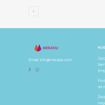
NU
Cinc
Email: info@merakiu.com
tie
Emp
Póc
de 
Die
neg