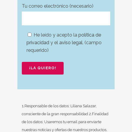
Tu correo electrónico (necesario)
He leído y acepto la
política de
privacidad
y el
aviso legal
. (campo
requerido)
Por favor, deja este campo vacío.
Por favor, deja este campo vacío.
1.Responsable de los datos: Liliana Salazar,
consciente de la gran responsabilidad 2.Finalidad
de los datos: Usaremos tu email para enviarte
nuestras noticias y ofertas de nuestros productos.