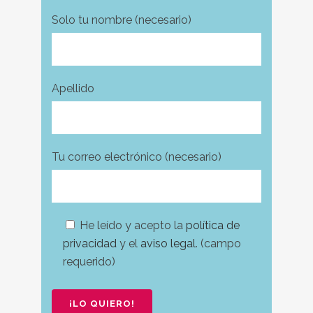
Solo tu nombre (necesario)
Apellido
Tu correo electrónico (necesario)
He leído y acepto la
política de
privacidad
y el
aviso legal
. (campo
requerido)
Por favor, deja este campo vacío.
Por favor, deja este campo vacío.